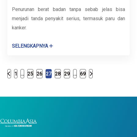
Penurunan berat badan tanpa sebab jelas bisa
menjadi tanda penyakit serius, termasuk paru dan
kanker.
SELENGKAPNYA
1
…
25
26
27
28
29
…
69