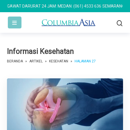
 DARURAT 24 JAM: MEDAN: (061) 4533 636
SEMARANG: (024) 762 7
Informasi Kesehatan
BERANDA
»
ARTIKEL
»
KESEHATAN
»
HALAMAN 27