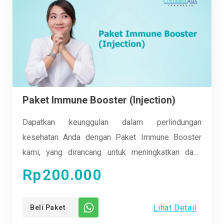
kesehatan Anda dan keluarga dengan Paket Vaksin
Influenza kami.
Paket Immune Booster (Injection)
Dapatkan keunggulan dalam perlindungan
kesehatan Anda dengan Paket Immune Booster
kami, yang dirancang untuk meningkatkan daya
tahan tubuh Anda secara efektif. Dengan kombinasi
Rp
200.000
terapi injeksi yang terpercaya, kami membantu
memperkuat sistem kekebalan Anda secara
Lihat Detail
Beli Paket
menyeluruh. Rasakan manfaatnya dalam menjaga