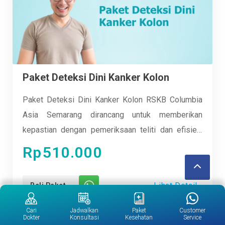
Paket Deteksi Dini Kanker Kolon
Paket Deteksi Dini Kanker Kolon RSKB Columbia
Asia Semarang dirancang untuk memberikan
kepastian dengan pemeriksaan teliti dan efisien.
Melalui serangkaian tes modern yang dilakukan
Rp
510.000
oleh tim medis terbaik, kami mengutamakan
kenyamanan dan keamanan pasien dalam
Lihat Detail
Beli Paket
menangkal risiko kanker kolon. Kami berkomitmen
untuk memberikan layanan yang informatif dan
Cari
Jadwalkan
Paket
Customer
Dokter
Konsultasi
Kesehatan
Service
berdaya guna bagi kesehatan Anda.