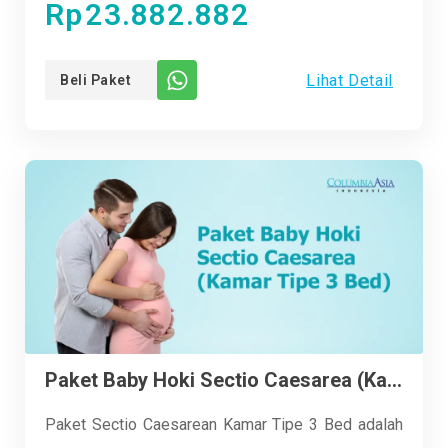
Rp
23.882.882
dan bayi yang akan segera lahir. Di RS Columbia
Asia Aksara, kami memahami bahwa momen
Lihat Detail
Beli Paket
kehadiran bayi baru dalam keluarga adalah momen
yang penuh kebahagiaan dan harapan. Oleh karena
itu, kami berkomitmen untuk memberikan
pengalaman perawatan yang aman, nyaman, dan
berkualitas tinggi kepada setiap ibu dan bayi yang
kami layani.
Paket Baby Hoki Sectio Caesarea (Kamar Tipe 3 Bed)
Paket Sectio Caesarean Kamar Tipe 3 Bed adalah