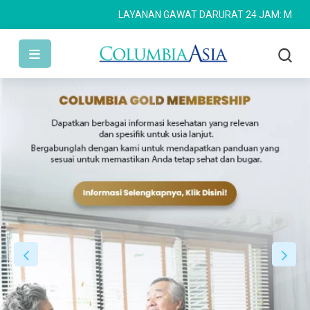
LAYANAN GAWAT DARURAT 24 JAM: MEDAN: (061) 4533 636