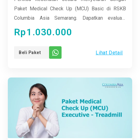
Paket Medical Check Up (MCU) Basic di RSKB
Columbia Asia Semarang. Dapatkan evaluasi
komprehensif melalui pemeriksaan fisik lengkap
Rp
1.030.000
dan tes laboratorium yang akurat. Paket ini
dirancang untuk memberikan gambaran awal
Lihat Detail
Beli Paket
kondisi kesehatan Anda dengan cepat dan efisien.
Sertakan pula konsultasi singkat dengan dokter
untuk memahami hasil pemeriksaan Anda secara
mendalam. Percayakan kesehatan Anda kepada
kami dan mulai langkah awal menuju hidup yang
lebih sehat.