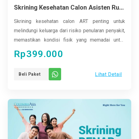
Skrining Kesehatan Calon Asisten Rumah Tangga (ART)
Skrining kesehatan calon ART penting untuk
melindungi keluarga dari risiko penularan penyakit,
memastikan kondisi fisik yang memadai untuk
bekerja, dan mencegah masalah kesehatan di
Rp
399.000
kemudian hari. Dengan pemeriksaan awal, Anda
dapat lebih tenang mempekerjakan asisten rumah
Lihat Detail
Beli Paket
tangga yang sehat dan aman untuk keluarga.