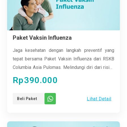
Paket Vaksin Influenza
Jaga kesehatan dengan langkah preventif yang
tepat bersama Paket Vaksin Influenza dari RSKB
Columbia Asia Pulomas. Melindungi diri dari risiko
penyakit flu yang dapat mengganggu aktivitas
Rp
390.000
sehari-hari Anda. Dapatkan keamanan ekstra
dengan vaksin berkualitas tinggi yang disesuaikan
Lihat Detail
Beli Paket
dengan kebutuhan Anda. Kami menyediakan
layanan profesional dan ramah, menjadikan
pengalaman vaksinasi Anda aman dan nyaman.
Segera ambil langkah proaktif untuk menjaga