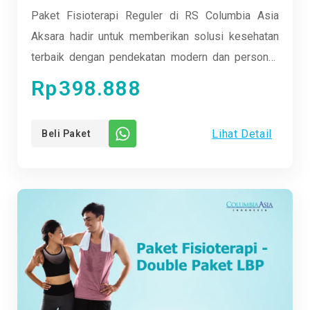
Paket Fisioterapi Reguler di RS Columbia Asia
Aksara hadir untuk memberikan solusi kesehatan
terbaik dengan pendekatan modern dan personal.
Nikmati sesi terapi yang nyaman dan efektif
Rp
398.888
bersama tim ahli kami yang berpengalaman. Cocok
untuk semua kalangan, dari anak-anak hingga lansia,
Lihat Detail
Beli Paket
kami siap membantu Anda kembali aktif dan bugar.
Rasakan perbedaan nyata dengan fasilitas lengkap
dan metode terkini. Yuk, sehatkan tubuhmu
bersama kami dan jalani hidup dengan lebih
energik!