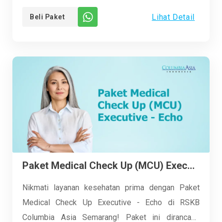
bedah yang invasif. Prosesnya cepat, minim rasa
Lihat Detail
Beli Paket
sakit, dan Anda bisa kembali beraktivitas lebih
cepat. Jangan biarkan varises mengganggu
aktivitas Anda, segera konsultasikan kebutuhan
Anda dengan ahli kami. Rasakan manfaatnya
sekarang juga dan tampil percaya diri dengan kaki
yang sehat!
Paket Medical Check Up (MCU) Executive – Echo
Nikmati layanan kesehatan prima dengan Paket
Medical Check Up Executive - Echo di RSKB
Columbia Asia Semarang! Paket ini dirancang