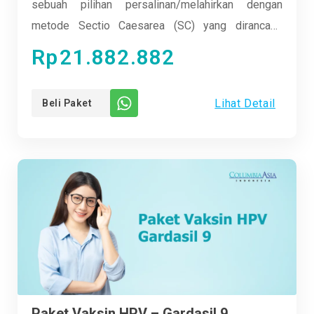
sebuah pilihan persalinan/melahirkan dengan
metode Sectio Caesarea (SC) yang dirancang
dengan kehangatan dan perhatian khusus bagi ibu
Rp
21.882.882
dan bayi yang akan segera lahir. Di RS Columbia
Asia Aksara, kami memahami bahwa momen
Lihat Detail
Beli Paket
kehadiran bayi baru dalam keluarga adalah momen
yang penuh kebahagiaan dan harapan. Oleh karena
itu, kami berkomitmen untuk memberikan
pengalaman perawatan yang aman, nyaman, dan
berkualitas tinggi kepada setiap ibu dan bayi yang
kami layani.
Paket Vaksin HPV – Gardasil 9