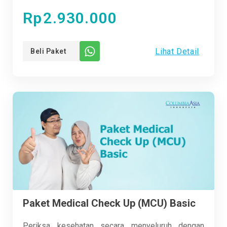
khusus untuk Anda yang ingin menjaga kesehatan
Rp
2.930.000
jantung dengan pemeriksaan echocardiography
lengkap. Tidak hanya itu, Anda juga akan
Lihat Detail
Beli Paket
mendapatkan pemeriksaan kesehatan menyeluruh
lainnya untuk memastikan tubuh tetap fit dan prima.
Dengan fasilitas modern dan tenaga medis
berpengalaman, kesehatan Anda berada di tangan
yang tepat. Yuk, sayangi jantung dan tubuh Anda
dengan Medical Check Up Executive - Echo
sekarang juga!
Paket Medical Check Up (MCU) Basic
Periksa kesehatan secara menyeluruh dengan