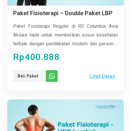
Paket Fisioterapi – Double Paket LBP
Paket Fisioterapi Reguler di RS Columbia Asia
Aksara hadir untuk memberikan solusi kesehatan
terbaik dengan pendekatan modern dan personal.
Nikmati sesi terapi yang nyaman dan efektif
Rp
400.888
bersama tim ahli kami yang berpengalaman. Cocok
untuk semua kalangan, dari anak-anak hingga lansia,
Lihat Detail
Beli Paket
kami siap membantu Anda kembali aktif dan bugar.
Rasakan perbedaan nyata dengan fasilitas lengkap
dan metode terkini. Yuk, sehatkan tubuhmu
bersama kami dan jalani hidup dengan lebih
energik!