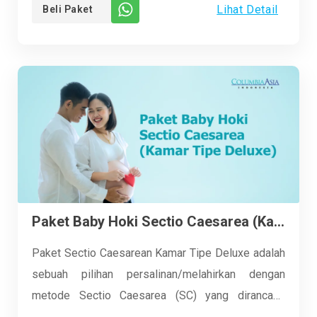
Lihat Detail
Beli Paket
momen kehadiran bayi baru dalam keluarga adalah
momen yang penuh kebahagiaan dan harapan. Oleh
karena itu, kami berkomitmen untuk memberikan
pengalaman perawatan yang aman, nyaman, dan
berkualitas tinggi kepada setiap ibu dan bayi yang
kami layani.
Paket Baby Hoki Sectio Caesarea (Kamar Tipe Deluxe)
Paket Sectio Caesarean Kamar Tipe Deluxe adalah
sebuah pilihan persalinan/melahirkan dengan
metode Sectio Caesarea (SC) yang dirancang
dengan kehangatan dan perhatian khusus bagi ibu