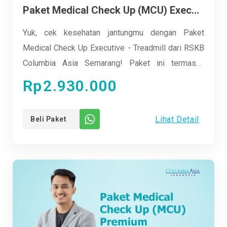
Paket Medical Check Up (MCU) Executive – Treadmill
Yuk, cek kesehatan jantungmu dengan Paket
Medical Check Up Executive - Treadmill dari RSKB
Columbia Asia Semarang! Paket ini termasuk
pemeriksaan lengkap dengan uji treadmill yang
Rp
2.930.000
bisa mengukur kebugaran jantungmu secara akurat.
Dengan teknologi mutakhir dan tim medis
Lihat Detail
Beli Paket
profesional, kamu bisa mendapatkan hasil yang
cepat dan tepat. Plus, kamu akan mendapatkan
konsultasi mendalam untuk menjaga kesehatan
jantung tetap prima. Jangan tunggu lagi, segera
daftarkan dirimu dan nikmati hidup lebih sehat!