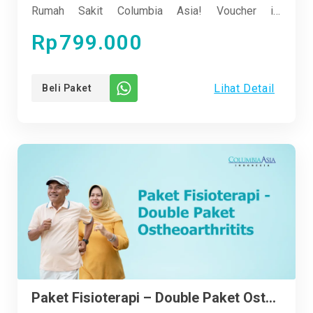
Rumah Sakit Columbia Asia! Voucher ini
memudahkan orang tua untuk memantau kondisi
Rp
799.000
kesehatan anak secara cepat dan akurat, terutama
saat gejala demam muncul.
Lihat Detail
Beli Paket
Paket Fisioterapi – Double Paket Ostheoarthritits