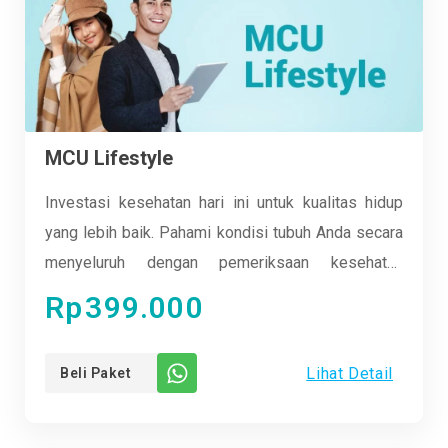
MCU Lifestyle
Investasi kesehatan hari ini untuk kualitas hidup
yang lebih baik. Pahami kondisi tubuh Anda secara
menyeluruh dengan pemeriksaan kesehatan
berkala. Columbia Asia menghadirkan MCU
Rp
399.000
Lifestyle, pemeriksaan kesehatan komprehensif
yang dirancang khusus untuk memantau dan
Lihat Detail
Beli Paket
mengoptimalkan kesehatan Anda sesuai gaya
hidup modern, namun dengan harga yang
terjangkau.