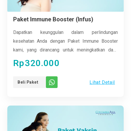
Paket Immune Booster (Infus)
Dapatkan keunggulan dalam perlindungan
kesehatan Anda dengan Paket Immune Booster
kami, yang dirancang untuk meningkatkan daya
tahan tubuh Anda secara efektif. Dengan kombinasi
Rp
320.000
terapi IV (infus) yang terpercaya, kami membantu
memperkuat sistem kekebalan Anda secara
Lihat Detail
Beli Paket
menyeluruh. Rasakan manfaatnya dalam menjaga
kesehatan optimal Anda hari demi hari.