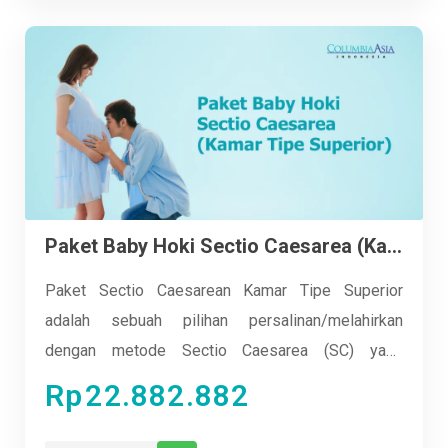
dengan fasilitas modern untuk kenyamanan dan
privasi, didukung oleh tim medis terlatih yang
memberikan perawatan personal. Kami
berkomitmen membuat momen kehadiran bayi
Anda menjadi pengalaman yang istimewa dan tak
terlupakan.
Paket Baby Hoki Sectio Caesarea (Kamar Tipe Superior)
Paket Sectio Caesarean Kamar Tipe Superior
adalah sebuah pilihan persalinan/melahirkan
dengan metode Sectio Caesarea (SC) yang
dirancang dengan kehangatan dan perhatian khusus
Rp
22.882.882
bagi ibu dan bayi yang akan segera lahir. Di RS
Columbia Asia Aksara, kami memahami bahwa