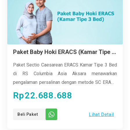
energik!
Paket Baby Hoki ERACS (Kamar Tipe 3 Bed)
Paket Sectio Caesarean ERACS Kamar Tipe 3 Bed
di RS Columbia Asia Aksara menawarkan
pengalaman persalinan dengan metode SC ERACS
yang aman, nyaman, dan berkualitas. Kami
Rp
22.688.688
menggunakan protokol mutakhir untuk
meminimalkan risiko, memastikan keselamatan,
Lihat Detail
Beli Paket
mempercepat pemulihan, dan mengurangi rasa
sakit pasca operasi. Kamar Tipe 3 Bed dilengkapi