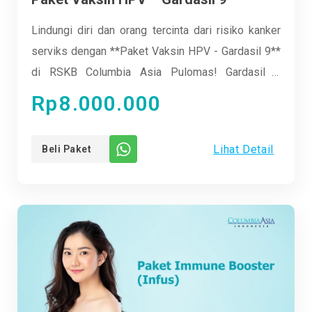
Lindungi diri dan orang tercinta dari risiko kanker
serviks dengan **Paket Vaksin HPV - Gardasil 9**
di RSKB Columbia Asia Pulomas! Gardasil 9
memberikan perlindungan maksimal terhadap
Rp
8.000.000
sembilan jenis HPV yang berbahaya. Dengan
teknologi terkini dan tim medis profesional,
Lihat Detail
Beli Paket
pengalaman vaksinasi jadi lebih nyaman dan aman.
Jangan tunda lagi, cegah sebelum terlambat, karena
kesehatan adalah investasi terbaik. Yuk, segera
jadwalkan vaksinasi Anda sekarang juga!