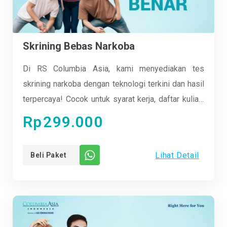
Skrining Bebas Narkoba
Di RS Columbia Asia, kami menyediakan tes
skrining narkoba dengan teknologi terkini dan hasil
terpercaya! Cocok untuk syarat kerja, daftar kuliah,
pemeriksaan perusahaan, pra-nikah, atau
Rp
299.000
pemantauan rehabilitasi. Proses mudah, hasil
akurat. Yuk, cek sekarang dan dapatkan kepastian
Lihat Detail
Beli Paket
tanpa ragu!