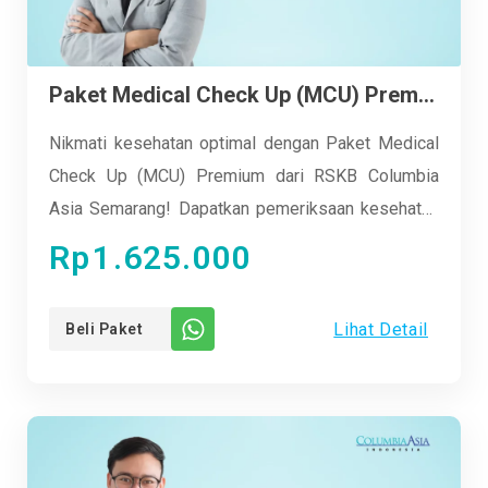
Paket Medical Check Up (MCU) Premium
Nikmati kesehatan optimal dengan Paket Medical
Check Up (MCU) Premium dari RSKB Columbia
Asia Semarang! Dapatkan pemeriksaan kesehatan
lengkap mulai dari screening jantung, paru-paru,
Rp
1.625.000
hingga fungsi hati dan ginjal. Dengan fasilitas
modern dan tim medis profesional, kesehatanmu
Lihat Detail
Beli Paket
terpantau dengan detail. Tidak hanya itu, hasilnya
pun cepat dan akurat, jadi kamu bisa langsung
mengetahui kondisi tubuhmu. Investasikan
kesehatanmu sekarang, demi masa depan yang
lebih sehat dan produktif!