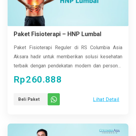
Paket Fisioterapi – HNP Lumbal
Paket Fisioterapi Reguler di RS Columbia Asia
Aksara hadir untuk memberikan solusi kesehatan
terbaik dengan pendekatan modern dan personal.
Nikmati sesi terapi yang nyaman dan efektif
Rp
260.888
bersama tim ahli kami yang berpengalaman. Cocok
untuk semua kalangan, dari anak-anak hingga lansia,
Lihat Detail
Beli Paket
kami siap membantu Anda kembali aktif dan bugar.
Rasakan perbedaan nyata dengan fasilitas lengkap
dan metode terkini. Yuk, sehatkan tubuhmu
bersama kami dan jalani hidup dengan lebih