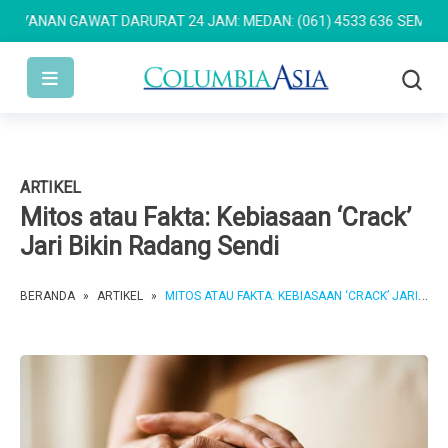
ANAN GAWAT DARURAT 24 JAM: MEDAN: (061) 4533 636
SEMARANG: (
ARTIKEL
Mitos atau Fakta: Kebiasaan ‘Crack’
Jari Bikin Radang Sendi
BERANDA
»
ARTIKEL
»
MITOS ATAU FAKTA: KEBIASAAN ‘CRACK’ JARI BIKIN RADANG SENDI