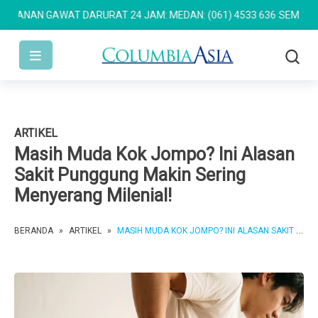
ANAN GAWAT DARURAT 24 JAM: MEDAN: (061) 4533 636
SEMARANG: 
ARTIKEL
Masih Muda Kok Jompo? Ini Alasan
Sakit Punggung Makin Sering
Menyerang Milenial!
BERANDA
»
ARTIKEL
»
MASIH MUDA KOK JOMPO? INI ALASAN SAKIT PUNGGUNG MAKIN SERING MENYERANG MILENIAL!