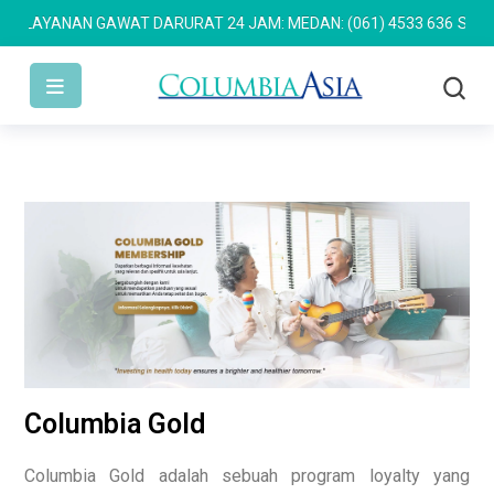
AYANAN GAWAT DARURAT 24 JAM: MEDAN: (061) 4533 636
SEMARANG
Columbia Gold
Columbia Gold adalah sebuah program loyalty yang