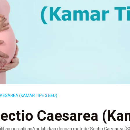
CAESAREA (KAMAR TIPE 3 BED)
ectio Caesarea (Ka
lihan persalinan/melahirkan dengan metode Sectio Caesarea (S