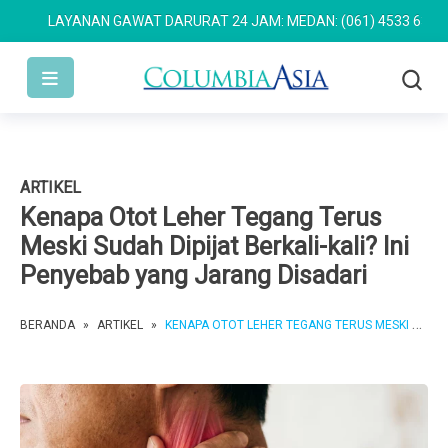
LAYANAN GAWAT DARURAT 24 JAM: MEDAN: (061) 4533 636
SEMAR
ARTIKEL
Kenapa Otot Leher Tegang Terus
Meski Sudah Dipijat Berkali-kali? Ini
Penyebab yang Jarang Disadari
BERANDA
»
ARTIKEL
»
KENAPA OTOT LEHER TEGANG TERUS MESKI SUDAH DIPIJAT BERKALI-KALI? INI PENYEBAB YANG JARANG DISADARI