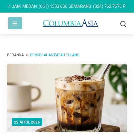
JAM: MEDAN: (061) 4533 636
SEMARANG: (024) 762 7676
PULOMAS:
BERANDA
»
PENCEGAHAN PATAH TULANG
22 APRIL 2026