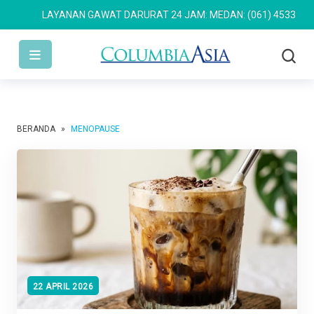
LAYANAN GAWAT DARURAT 24 JAM: MEDAN: (061) 4533 636
SE
BERANDA
»
MENOPAUSE
22 APRIL 2026