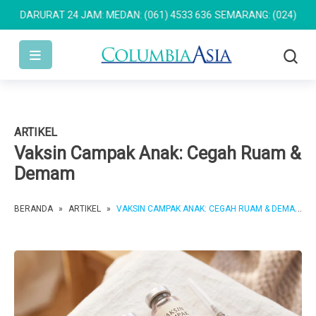
ARURAT 24 JAM: MEDAN: (061) 4533 636
SEMARANG: (024) 762 767
ARTIKEL
Vaksin Campak Anak: Cegah Ruam &
Demam
BERANDA
»
ARTIKEL
»
VAKSIN CAMPAK ANAK: CEGAH RUAM & DEMAM