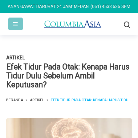
NAN GAWAT DARURAT 24 JAM: MEDAN: (061) 4533 636
SEMARANG: (
ARTIKEL
Efek Tidur Pada Otak: Kenapa Harus
Tidur Dulu Sebelum Ambil
Keputusan?
BERANDA
»
ARTIKEL
»
EFEK TIDUR PADA OTAK: KENAPA HARUS TIDUR DULU SEBELUM AMBIL KEPUTUSAN?