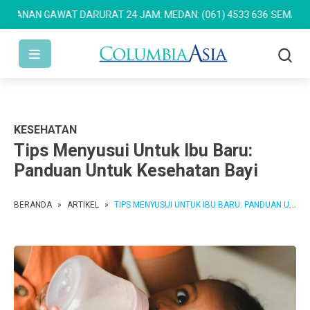
AN GAWAT DARURAT 24 JAM: MEDAN: (061) 4533 636
SEMARANG: (02
KESEHATAN
Tips Menyusui Untuk Ibu Baru:
Panduan Untuk Kesehatan Bayi
BERANDA
»
ARTIKEL
»
TIPS MENYUSUI UNTUK IBU BARU: PANDUAN UNTUK KESEHATAN BAYI