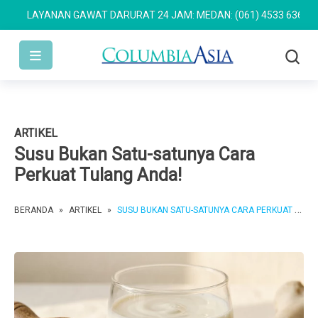
LAYANAN GAWAT DARURAT 24 JAM: MEDAN: (061) 4533 636
SEMARA
ARTIKEL
Susu Bukan Satu-satunya Cara
Perkuat Tulang Anda!
BERANDA
»
ARTIKEL
»
SUSU BUKAN SATU-SATUNYA CARA PERKUAT TULANG ANDA!