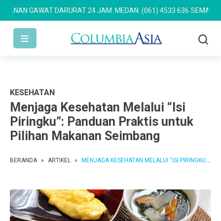
N GAWAT DARURAT 24 JAM: MEDAN: (061) 4533 636
SEMARANG: (02
KESEHATAN
Menjaga Kesehatan Melalui “Isi
Piringku”: Panduan Praktis untuk
Pilihan Makanan Seimbang
BERANDA
»
ARTIKEL
»
MENJAGA KESEHATAN MELALUI “ISI PIRINGKU”: PANDUAN PRAKTIS UNTUK PILIHAN MAKANAN SEIMBANG