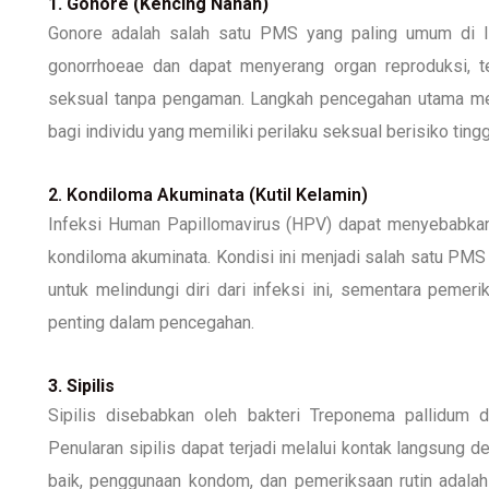
1. Gonore (Kencing Nanah)
Gonore adalah salah satu PMS yang paling umum di Ind
gonorrhoeae dan dapat menyerang organ reproduksi, te
seksual tanpa pengaman. Langkah pencegahan utama mel
bagi individu yang memiliki perilaku seksual berisiko tingg
2. Kondiloma Akuminata (Kutil Kelamin)
Infeksi Human Papillomavirus (HPV) dapat menyebabkan p
kondiloma akuminata. Kondisi ini menjadi salah satu PMS
untuk melindungi diri dari infeksi ini, sementara peme
penting dalam pencegahan.
3. Sipilis
Sipilis disebabkan oleh bakteri Treponema pallidum d
Penularan sipilis dapat terjadi melalui kontak langsung d
baik, penggunaan kondom, dan pemeriksaan rutin adala