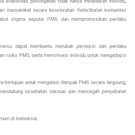
fektivitas pencegahan tidak hanya melibatkan individu,
ari masyarakat secara keseluruhan. Keterlibatan komunitas
abut stigma seputar PMS, dan mempromosikan perilaku
enerus dapat membantu merubah persepsi dan perilaku
an risiko PMS, serta memotivasi individu untuk mengadopsi
.
ya bertujuan untuk mengatasi dampak PMS secara langsung,
g mendukung kesehatan seksual dan mencegah penyebaran
umum di Indonesia: