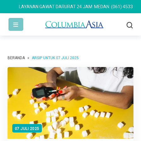
LAYANAN GAWAT DARURAT 24 JAM: MEDAN: (061) 4533 636
SEM
BERANDA
»
ARSIP UNTUK 07 JULI 2025
07 JULI 2025