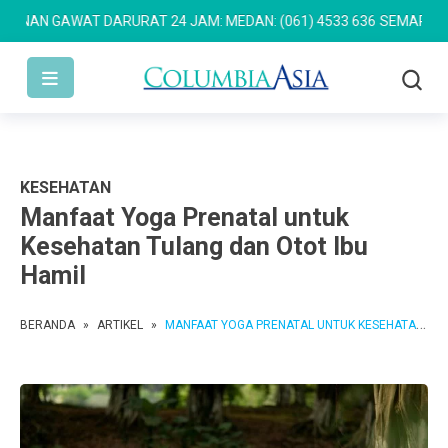
 GAWAT DARURAT 24 JAM: MEDAN: (061) 4533 636
SEMARANG: (024)
KESEHATAN
Manfaat Yoga Prenatal untuk
Kesehatan Tulang dan Otot Ibu
Hamil
BERANDA
»
ARTIKEL
»
MANFAAT YOGA PRENATAL UNTUK KESEHATAN TULANG DAN OTOT IBU HAMIL