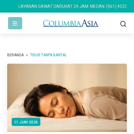
LAYANAN GAWAT DARURAT 24 JAM: MEDAN: (061) 4533 636
S
BERANDA
»
TIDUR TANPA BANTAL
11 JUNI 2026