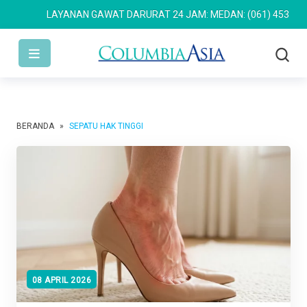
LAYANAN GAWAT DARURAT 24 JAM: MEDAN: (061) 4533 636
S
BERANDA
»
SEPATU HAK TINGGI
08 APRIL 2026