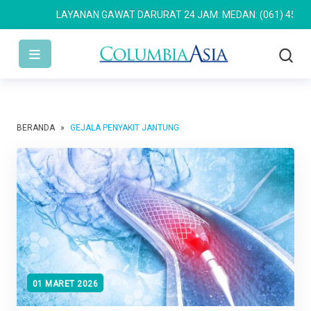
LAYANAN GAWAT DARURAT 24 JAM: MEDAN: (061) 4533 63
BERANDA
»
GEJALA PENYAKIT JANTUNG
01 MARET 2026