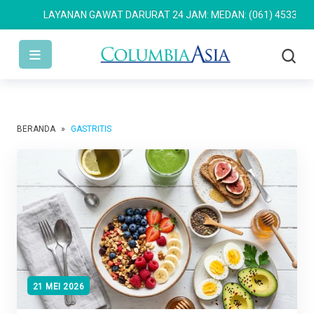
LAYANAN GAWAT DARURAT 24 JAM: MEDAN: (061) 4533 636
SE
BERANDA
»
GASTRITIS
21 MEI 2026