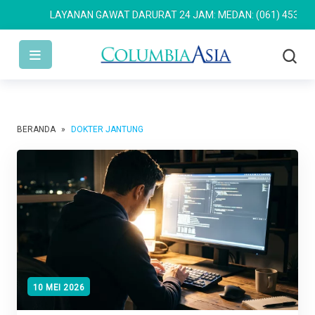
LAYANAN GAWAT DARURAT 24 JAM: MEDAN: (061) 4533 636
BERANDA
»
DOKTER JANTUNG
10 MEI 2026