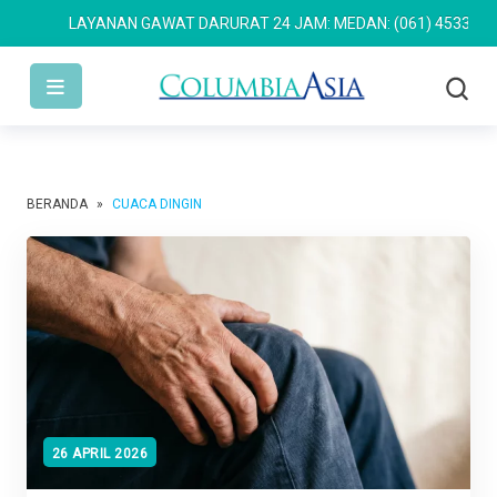
LAYANAN GAWAT DARURAT 24 JAM: MEDAN: (061) 4533 636
SE
BERANDA
»
CUACA DINGIN
26 APRIL 2026