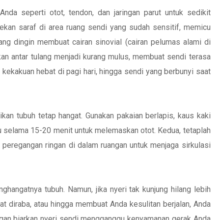
nda seperti otot, tendon, dan jaringan parut untuk sedikit
ekan saraf di area ruang sendi yang sudah sensitif, memicu
ng dingin membuat cairan sinovial (cairan pelumas alami di
ekan antar tulang menjadi kurang mulus, membuat sendi terasa
kekakuan hebat di pagi hari, hingga sendi yang berbunyi saat
ikan tubuh tetap hangat. Gunakan pakaian berlapis, kaus kaki
lu selama 15-20 menit untuk melemaskan otot. Kedua, tetaplah
n peregangan ringan di dalam ruangan untuk menjaga sirkulasi
angatnya tubuh. Namun, jika nyeri tak kunjung hilang lebih
aat diraba, atau hingga membuat Anda kesulitan berjalan, Anda
gan biarkan nyeri sendi mengganggu kenyamanan gerak Anda