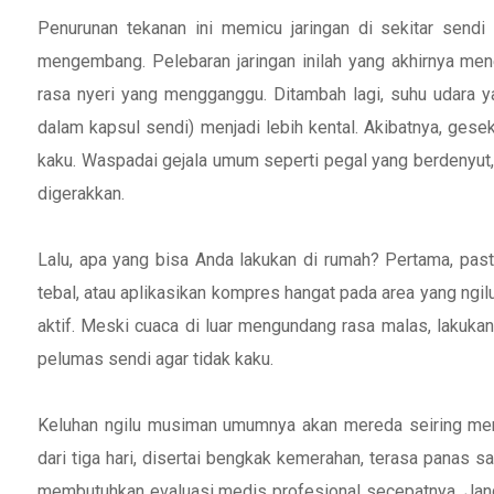
Penurunan tekanan ini memicu jaringan di sekitar sendi A
mengembang. Pelebaran jaringan inilah yang akhirnya men
rasa nyeri yang mengganggu. Ditambah lagi, suhu udara ya
dalam kapsul sendi) menjadi lebih kental. Akibatnya, ges
kaku. Waspadai gejala umum seperti pegal yang berdenyut, 
digerakkan.
Lalu, apa yang bisa Anda lakukan di rumah? Pertama, past
tebal, atau aplikasikan kompres hangat pada area yang ngi
aktif. Meski cuaca di luar mengundang rasa malas, lakuka
pelumas sendi agar tidak kaku.
Keluhan ngilu musiman umumnya akan mereda seiring mengh
dari tiga hari, disertai bengkak kemerahan, terasa panas s
membutuhkan evaluasi medis profesional secepatnya. Jan