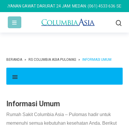
YANAN GAWAT DARURAT 24 JAM: MEDAN: (061) 4533 636
SEMARANG:
BERANDA
»
RS COLUMBIA ASIA PULOMAS
»
INFORMASI UMUM
Informasi Umum
Rumah Sakit Columbia Asia – Pulomas hadir untuk
memenuhi semua kebutuhan kesehatan Anda. Berikut