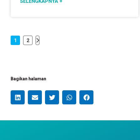
SELENGKAPNYA +
1
2
Bagikan halaman