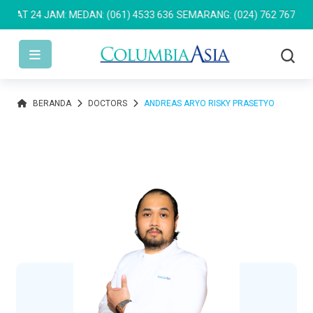
 24 JAM: MEDAN: (061) 4533 636
SEMARANG: (024) 762 7676
PULOM
BERANDA
DOCTORS
ANDREAS ARYO RISKY PRASETYO