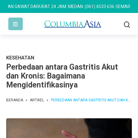
GAWAT DARURAT 24 JAM: MEDAN: (061) 4533 636
SEMARANG: (024) 
KESEHATAN
Perbedaan antara Gastritis Akut
dan Kronis: Bagaimana
Mengidentifikasinya
BERANDA
»
ARTIKEL
»
PERBEDAAN ANTARA GASTRITIS AKUT DAN KRONIS: BAGAIMANA MENGIDENTIFIKASINYA