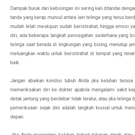
Dampak buruk dari kebisingan ini sering kali ditandai den
tanda yang kerap muncul antara lain telinga yang terus ber
mudah lelah meskipun sudah beristirahat, hingga emosi ya
diri, ada beberapa langkah pencegahan sederhana yang bi
telinga saat berada di lingkungan yang bising, menutup je
meluangkan waktu untuk beristirahat di tempat yang tena
baik.
Jangan abaikan kondisi tubuh Anda jika keluhan teras
memeriksakan diri ke dokter apabila mengalami sakit kep
detak jantung yang berdebar tidak teratur, atau jika telin
pemeriksaan sejak dini adalah langkah krusial untuk men
depan.
Jika Anda mengalami keluhan terkait tekanan darah atau 