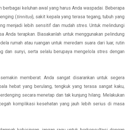
gan berbagai keluhan awal yang harus Anda waspadai. Beberapa
denging (
tinnitus
), sakit kepala yang terasa tegang, tubuh yang
ng menjadi lebih sensitif dan mudah stres. Untuk melindungi
sa Anda terapkan. Biasakanlah untuk menggunakan pelindung
ndela rumah atau ruangan untuk meredam suara dari luar, rutin
ng dan sunyi, serta selalu berupaya mengelola stres dengan
a semakin memberat. Anda sangat disarankan untuk segera
ala hebat yang berulang, tengkuk yang terasa sangat kaku,
ga berdenging secara menetap dan tak kunjung hilang. Melakukan
cegah komplikasi kesehatan yang jauh lebih serius di masa
dampak kebisingan, jangan ragu untuk berkonsultasi dengan