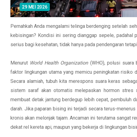
29 MEI 2026
Pernahkah Anda mengalami telinga berdenging setelah seha
kebisingan? Kondisi ini sering dianggap sepele, padahal
serius bagi kesehatan, tidak hanya pada pendengaran tetapi
Menurut
World Health Organization
(WHO), polusi suara 
faktor lingkungan utama yang memicu peningkatan risiko dar
Secara alamiah, tubuh kita merespons suara keras sebaga
sistem saraf akan otomatis melepaskan hormon stres sep
membuat detak jantung berdegup lebih cepat, pembuluh d
darah. Jika paparan bising ini terjadi secara terus-meneru
kronis akan melonjak tajam. Ancaman ini terutama sangat ren
dekat rel kereta api, maupun yang bekerja di lingkungan bis