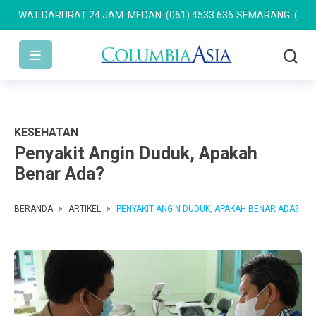
DARURAT 24 JAM: MEDAN: (061) 4533 636
SEMARANG: (024) 762 76
KESEHATAN
Penyakit Angin Duduk, Apakah
Benar Ada?
BERANDA
»
ARTIKEL
»
PENYAKIT ANGIN DUDUK, APAKAH BENAR ADA?