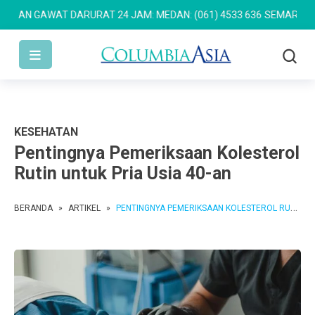
GAWAT DARURAT 24 JAM: MEDAN: (061) 4533 636
SEMARANG: (024)
KESEHATAN
Pentingnya Pemeriksaan Kolesterol
Rutin untuk Pria Usia 40-an
BERANDA
»
ARTIKEL
»
PENTINGNYA PEMERIKSAAN KOLESTEROL RUTIN UNTUK PRIA USIA 40-AN