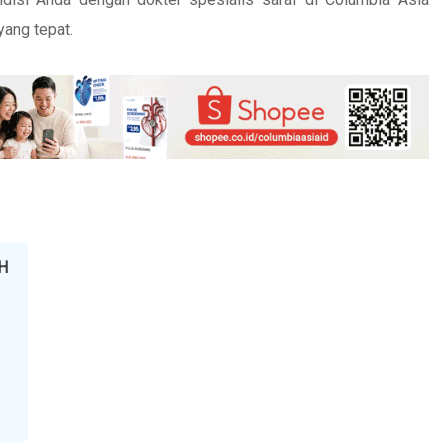
ang tepat.
H