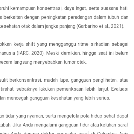
aruhi kemampuan konsentrasi, daya ingat, serta suasana hati.
is berkaitan dengan peningkatan peradangan dalam tubuh dan
ehatan otak dalam jangka panjang (Garbarino et al., 2021).
kkan kerja shift yang mengganggu ritme sirkadian sebagai
anusia (IARC, 2020). Meski demikian, hingga saat ini belum
 secara langsung menyebabkan tumor otak.
ulit berkonsentrasi, mudah lupa, gangguan penglihatan, atau
irahat, sebaiknya lakukan pemeriksaan lebih lanjut. Evaluasi
an mencegah gangguan kesehatan yang lebih serius.
an tidur yang nyaman, serta mengelola pola hidup sehat dapat
buh. Jika Anda mengalami gangguan tidur atau keluhan saraf
ndisi Anda dengan dokter spesialis saraf di Columbia Asia