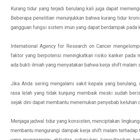
Kurang tidur yang terjadi berulang kali juga dapat memeng
Beberapa penelitian menunjukkan bahwa kurang tidur kron
gangguan fungsi sistem imun yang dapat berdampak pada kes
International Agency for Research on Cancer mengelompo
faktor yang berpotensi meningkatkan risiko kanker pada m
ada bukti ilmiah yang menyatakan bahwa kerja shift malam
Jika Anda sering mengalami sakit kepala yang berulang, s
rasa lelah yang tidak kunjung membaik meski sudah berist
sejak dini dapat membantu menemukan penyebab keluhan d
Menjaga jadwal tidur yang konsisten, menciptakan lingkung
membantu mengurangi dampak kerja shift malam terhadap tu
yang mengganggu aktivitas sehari-hari, konsultasikan ko