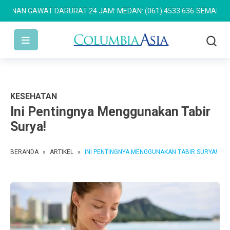
N GAWAT DARURAT 24 JAM: MEDAN: (061) 4533 636
SEMARANG: (024
KESEHATAN
Ini Pentingnya Menggunakan Tabir
Surya!
BERANDA
»
ARTIKEL
»
INI PENTINGNYA MENGGUNAKAN TABIR SURYA!