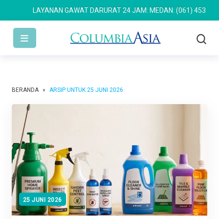
LAYANAN GAWAT DARURAT 24 JAM: MEDAN: (061) 4533 636
SE
BERANDA
»
ARSIP UNTUK 25 JUNI 2026
25 JUNI 2026