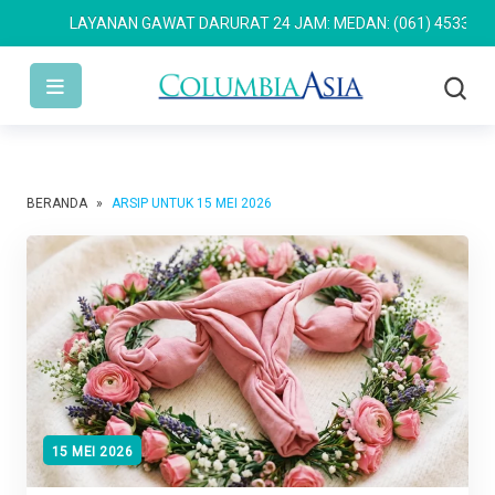
LAYANAN GAWAT DARURAT 24 JAM: MEDAN: (061) 4533 636
SE
BERANDA
»
ARSIP UNTUK 15 MEI 2026
15 MEI 2026