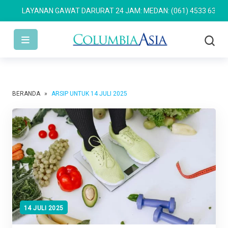
LAYANAN GAWAT DARURAT 24 JAM: MEDAN: (061) 4533 636
SEMA
BERANDA
»
ARSIP UNTUK 14 JULI 2025
14 JULI 2025