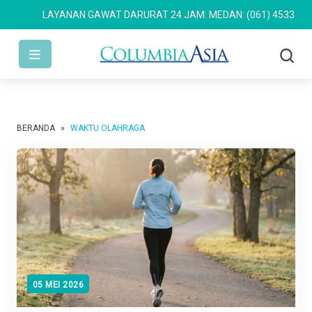
LAYANAN GAWAT DARURAT 24 JAM: MEDAN: (061) 4533 636
SE
BERANDA
»
WAKTU OLAHRAGA
05 MEI 2026