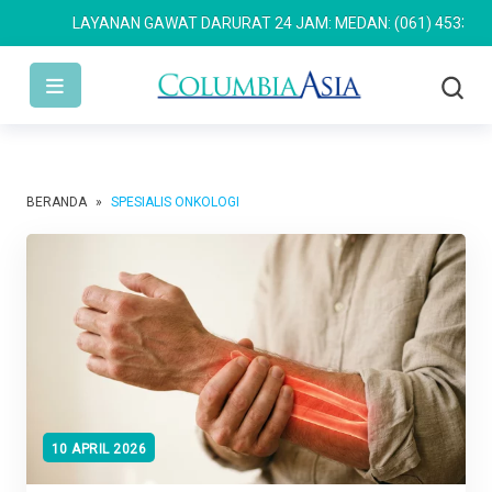
LAYANAN GAWAT DARURAT 24 JAM: MEDAN: (061) 4533 636
S
BERANDA
»
SPESIALIS ONKOLOGI
10 APRIL 2026