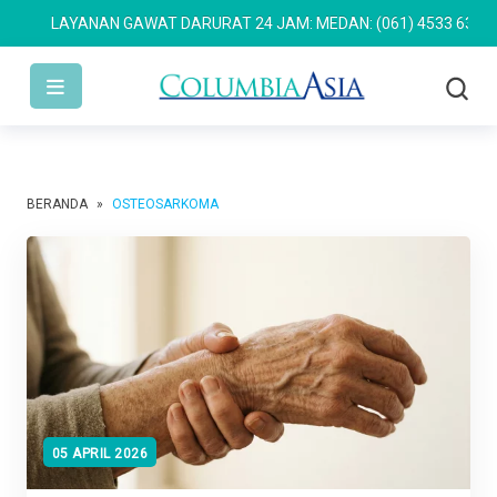
LAYANAN GAWAT DARURAT 24 JAM: MEDAN: (061) 4533 636
SEMA
BERANDA
»
OSTEOSARKOMA
05 APRIL 2026