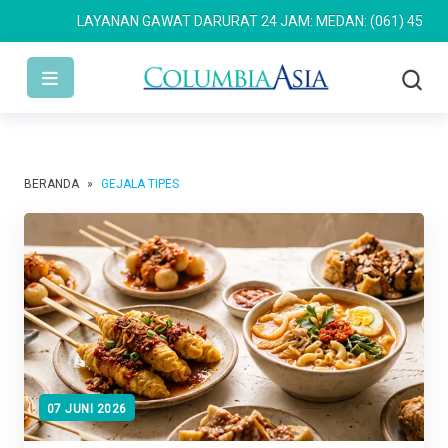
LAYANAN GAWAT DARURAT 24 JAM: MEDAN: (061) 4533 636
BERANDA
»
GEJALA TIPES
07 JUNI 2026