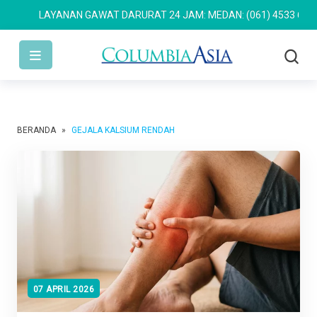
LAYANAN GAWAT DARURAT 24 JAM: MEDAN: (061) 4533 636
SEM
BERANDA
»
GEJALA KALSIUM RENDAH
07 APRIL 2026