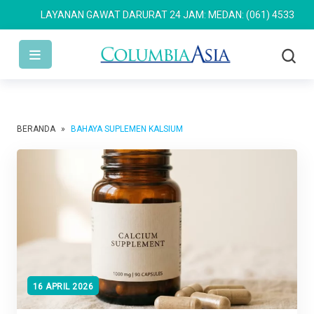
LAYANAN GAWAT DARURAT 24 JAM: MEDAN: (061) 4533 636
SE
BERANDA
»
BAHAYA SUPLEMEN KALSIUM
16 APRIL 2026