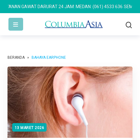
YANAN GAWAT DARURAT 24 JAM: MEDAN: (061) 4533 636
SEMARANG:
BERANDA
»
BAHAYA EARPHONE
13 MARET 2026