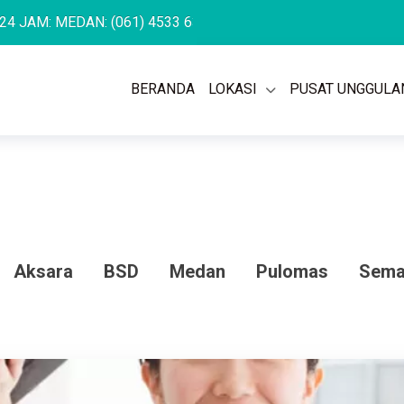
AN: (061) 4533 636
SEMARANG: (024) 762 7676
PULOMAS: (0
BERANDA
LOKASI
PUSAT UNGGULA
Aksara
BSD
Medan
Pulomas
Sema