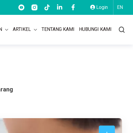
21) 2955 9499
AKSARA: 150 101
BSD: (021) 5569 1777
Login
EN
N
ARTIKEL
TENTANG KAMI
HUBUNGI KAMI
rang