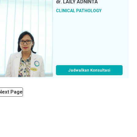
dr.
LAILY ADNINTA
CLINICAL PATHOLOGY
Jadwalkan Konsultasi
Next Page