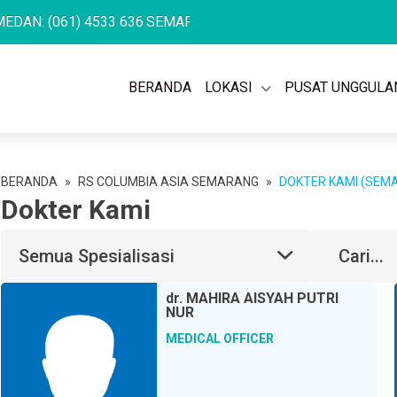
: (061) 4533 636
SEMARANG: (024) 762 7676
PULOMAS: (021
BERANDA
LOKASI
PUSAT UNGGULA
BERANDA
»
RS COLUMBIA ASIA SEMARANG
»
DOKTER KAMI (SEM
Dokter Kami
Semua Spesialisasi
dr.
MAHIRA AISYAH PUTRI
NUR
MEDICAL OFFICER