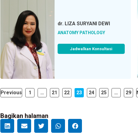
dr.
LIZA SURYANI DEWI
ANATOMY PATHOLOGY
Jadwalkan Konsultasi
Previous
1
…
21
22
23
24
25
…
29
Bagikan halaman