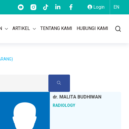
) 2955 9499
AKSARA: 150 101
BSD: (021) 5569 1777
Login
EN
N
ARTIKEL
TENTANG KAMI
HUBUNGI KAMI
ARANG)
dr.
MALITA BUDHIWAN
RADIOLOGY