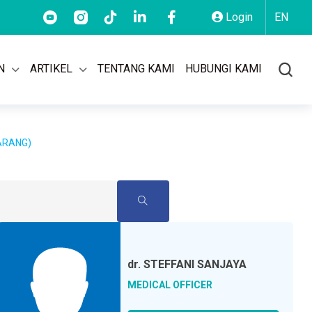
MAS: (021) 2955 9499
AKSARA: 150 101
BSD: (021) 5569 177
Login
EN
N
ARTIKEL
TENTANG KAMI
HUBUNGI KAMI
ARANG)
dr.
STEFFANI SANJAYA
MEDICAL OFFICER