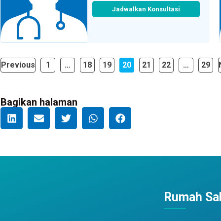
Jadwalkan Konsultasi
Previous
1
…
18
19
20
21
22
…
29
Bagikan halaman
Rumah Sak