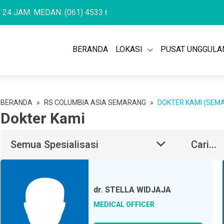
AM: MEDAN: (061) 4533 636
SEMARANG: (024) 762 7676
PULO
BERANDA
LOKASI
PUSAT UNGGULA
BERANDA
»
RS COLUMBIA ASIA SEMARANG
»
DOKTER KAMI (SEM
Dokter Kami
Semua Spesialisasi
dr.
STELLA WIDJAJA
MEDICAL OFFICER