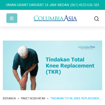
AYANAN GAWAT DARURAT 24 JAM: MEDAN: (061) 4533 636
SEMARANG:
BERANDA
»
PAKET KESEHATAN
»
TINDAKAN TOTAL KNEE REPLACEMENT (TKR)