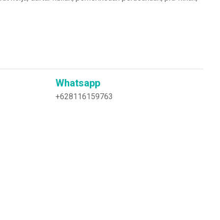
Whatsapp
+628116159763