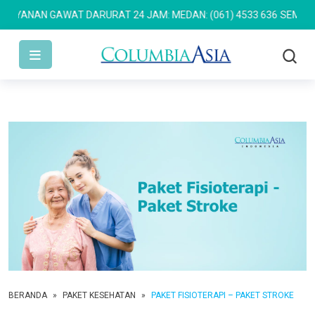
YANAN GAWAT DARURAT 24 JAM: MEDAN: (061) 4533 636
SEMARANG: 
BERANDA
»
PAKET KESEHATAN
»
PAKET FISIOTERAPI – PAKET STROKE