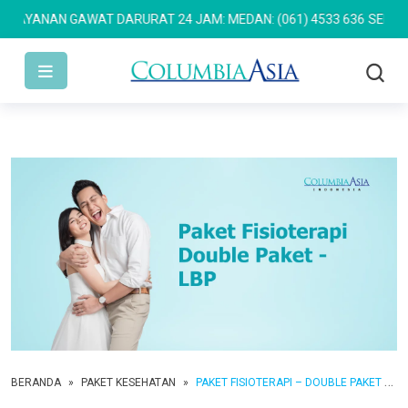
AYANAN GAWAT DARURAT 24 JAM: MEDAN: (061) 4533 636
SEMARANG:
BERANDA
»
PAKET KESEHATAN
»
PAKET FISIOTERAPI – DOUBLE PAKET – LBP